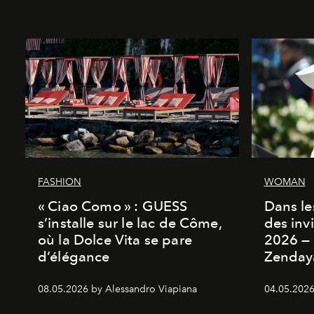
FASHION
WOMAN
« Ciao Como » : GUESS
Dans les
s’installe sur le lac de Côme,
des inv
où la Dolce Vita se pare
2026 — 
d’élégance
Zenday
08.05.2026 by Alessandro Viapiana
04.05.2026