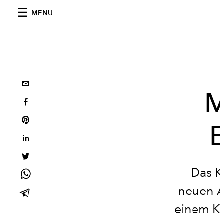
MENU
M
Das 
neuen A
einem Kü