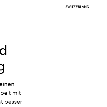
SWITZERLAND
ed
g
einen
beit mit
ht besser