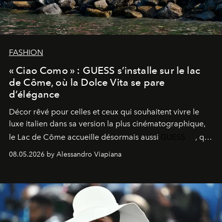
FASHION
« Ciao Como » : GUESS s’installe sur le lac
de Côme, où la Dolce Vita se pare
d’élégance
Décor rêvé pour celles et ceux qui souhaitent vivre le
luxe italien dans sa version la plus cinématographique,
le
Lac de Côme
accueille désormais aussi
GUESS
, qui
signe un takeover entre boutiques, hôtels, bateaux et
08.05.2026 by Alessandro Viapiana
fragrances. L’une des opérations de style les plus
réussies de la saison.