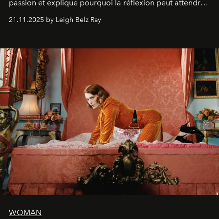
passion et explique pourquoi la réflexion peut attendre.
Elle avoue :
"C'est libérateur d'interpréter un
21.11.2025 by Leigh Belz Ray
personnage qui dit : 'C'est mon désir, mon ambition, ma
volonté. Je m'en fiche si vous ne comprenez pas'."
WOMAN