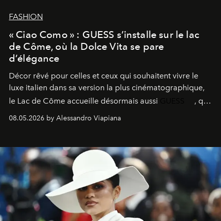
FASHION
« Ciao Como » : GUESS s’installe sur le lac
de Côme, où la Dolce Vita se pare
d’élégance
Décor rêvé pour celles et ceux qui souhaitent vivre le
luxe italien dans sa version la plus cinématographique,
le
Lac de Côme
accueille désormais aussi
GUESS
, qui
signe un takeover entre boutiques, hôtels, bateaux et
08.05.2026 by Alessandro Viapiana
fragrances. L’une des opérations de style les plus
réussies de la saison.