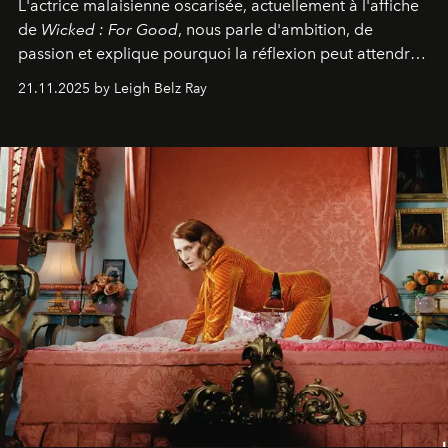
L'actrice malaisienne oscarisée, actuellement à l'affiche
de
Wicked : For Good
, nous parle d'ambition, de
passion et explique pourquoi la réflexion peut attendre.
Elle avoue :
"C'est libérateur d'interpréter un
21.11.2025 by Leigh Belz Ray
personnage qui dit : 'C'est mon désir, mon ambition, ma
volonté. Je m'en fiche si vous ne comprenez pas'."