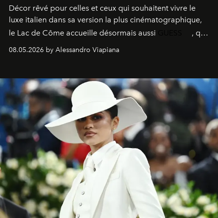
Décor rêvé pour celles et ceux qui souhaitent vivre le
luxe italien dans sa version la plus cinématographique,
le
Lac de Côme
accueille désormais aussi
GUESS
, qui
signe un takeover entre boutiques, hôtels, bateaux et
08.05.2026 by Alessandro Viapiana
fragrances. L’une des opérations de style les plus
réussies de la saison.