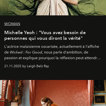
WOMAN
Michelle Yeoh : "Vous avez besoin de
personnes qui vous diront la vérité"
L'actrice malaisienne oscarisée, actuellement à l'affiche
de
Wicked : For Good
, nous parle d'ambition, de
passion et explique pourquoi la réflexion peut attendre.
Elle avoue :
"C'est libérateur d'interpréter un
21.11.2025 by Leigh Belz Ray
personnage qui dit : 'C'est mon désir, mon ambition, ma
volonté. Je m'en fiche si vous ne comprenez pas'."