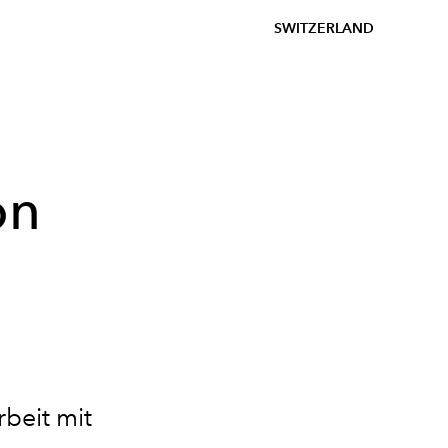
SWITZERLAND
on
beit mit