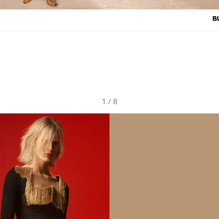
1
/
8