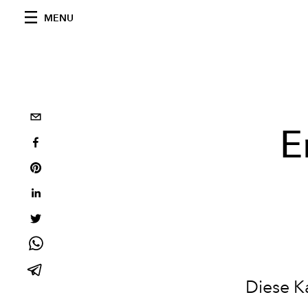
MENU
E
Diese K