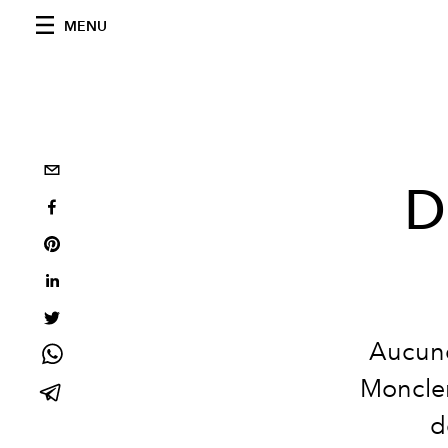
MENU
D
Aucune
Moncler,
d