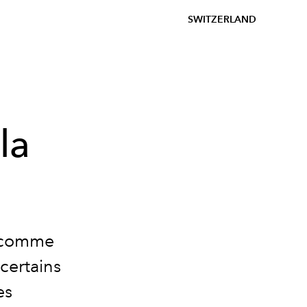
SWITZERLAND
la
n comme
 certains
es