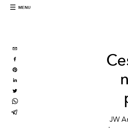
MENU
Ces
JW An