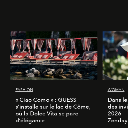
FASHION
WOMAN
« Ciao Como » : GUESS
Dans les
s’installe sur le lac de Côme,
des inv
où la Dolce Vita se pare
2026 — 
d’élégance
Zenday