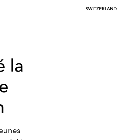
SWITZERLAND
é la
e
n
jeunes