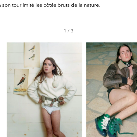
à son tour imité les côtés bruts de la nature.
1
/
3