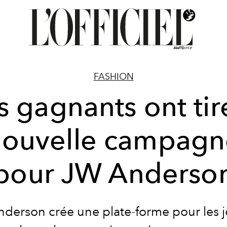
FASHION
 gagnants ont tir
nouvelle campagn
pour JW Anderso
derson crée une plate-forme pour les 