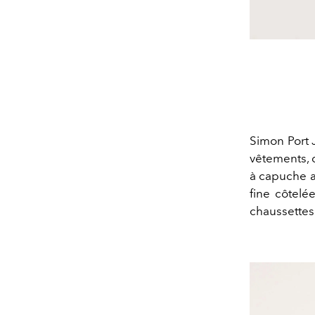
Simon Port 
vêtements, d
à capuche av
fine côtelé
chaussettes 