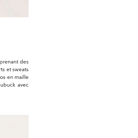
mprenant des
rts et sweats
los en maille
 nubuck avec