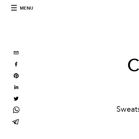
MENU
C
Sweats