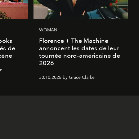
WOMAN
looks
Florence + The Machine
és de
annoncent les dates de leur
cène
tournée nord-américaine de
2026
on
30.10.2025 by Grace Clarke