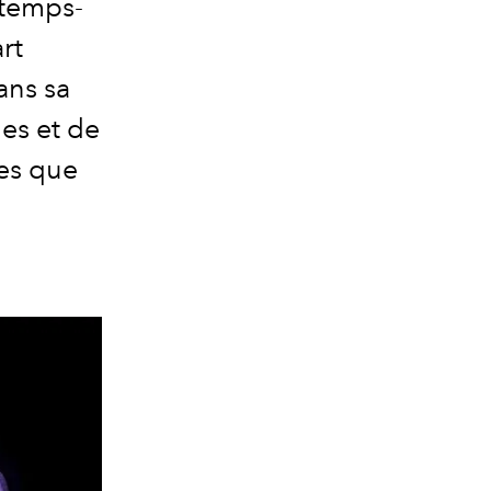
ntemps-
rt
ans sa
es et de
les que