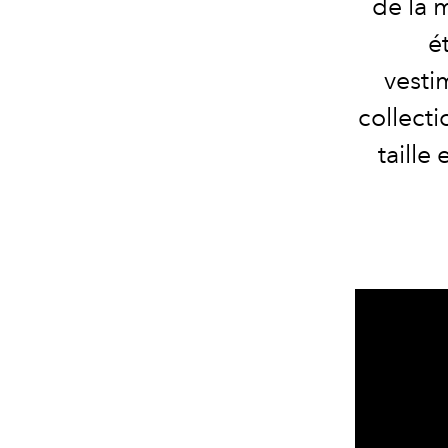
de la 
é
vesti
collect
taille