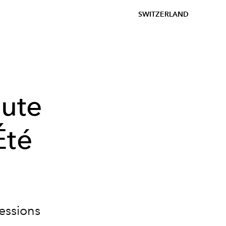
SWITZERLAND
aute
Été
essions