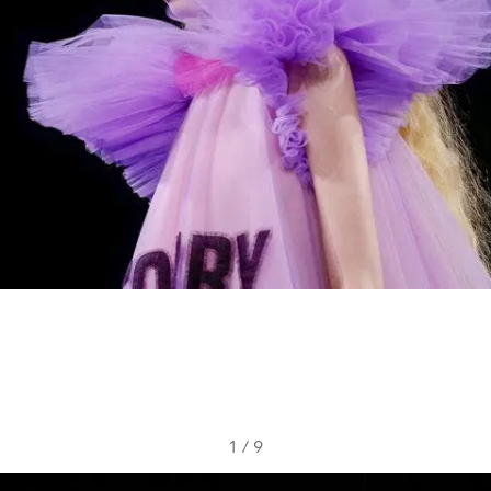
1
/
9