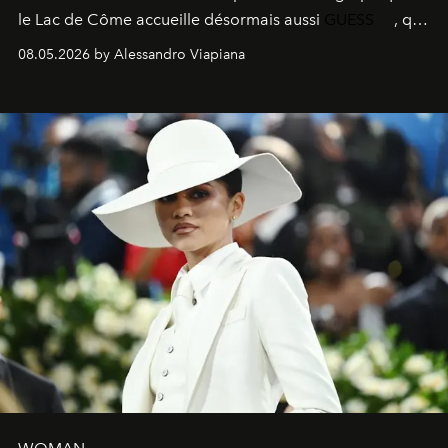
le
Lac de Côme
accueille désormais aussi
GUESS
, qui
signe un takeover entre boutiques, hôtels, bateaux et
08.05.2026 by Alessandro Viapiana
fragrances. L’une des opérations de style les plus
réussies de la saison.