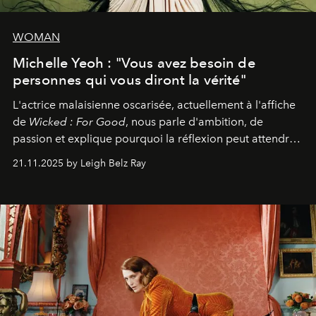
WOMAN
Michelle Yeoh : "Vous avez besoin de
personnes qui vous diront la vérité"
L'actrice malaisienne oscarisée, actuellement à l'affiche
de
Wicked : For Good
, nous parle d'ambition, de
passion et explique pourquoi la réflexion peut attendre.
Elle avoue :
"C'est libérateur d'interpréter un
21.11.2025 by Leigh Belz Ray
personnage qui dit : 'C'est mon désir, mon ambition, ma
volonté. Je m'en fiche si vous ne comprenez pas'."