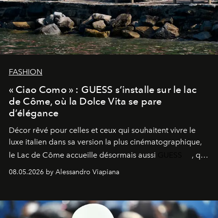
FASHION
« Ciao Como » : GUESS s’installe sur le lac
de Côme, où la Dolce Vita se pare
d’élégance
Décor rêvé pour celles et ceux qui souhaitent vivre le
luxe italien dans sa version la plus cinématographique,
le
Lac de Côme
accueille désormais aussi
GUESS
, qui
signe un takeover entre boutiques, hôtels, bateaux et
08.05.2026 by Alessandro Viapiana
fragrances. L’une des opérations de style les plus
réussies de la saison.