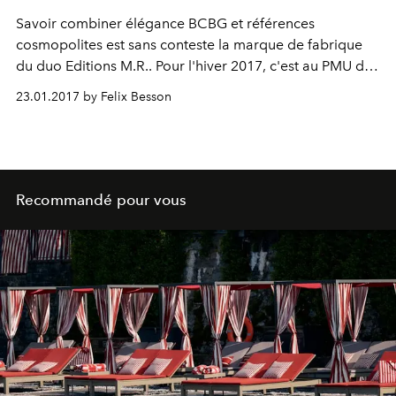
Savoir combiner élégance BCBG et références
cosmopolites est sans conteste la marque de fabrique
du duo Editions M.R.. Pour l'hiver 2017, c'est au PMU du
coin que le jeune aristocrate se retrouve, ajoutant à ses
23.01.2017 by Felix Besson
blazers et chemises en popeline un twist streetwear qui
ancre la silhouette dans une réalité ultra esthétique.
Recommandé pour vous