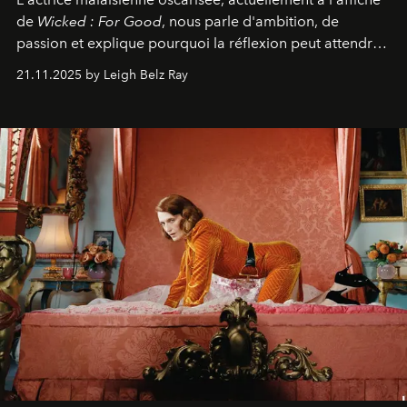
de
Wicked : For Good
, nous parle d'ambition, de
passion et explique pourquoi la réflexion peut attendre.
Elle avoue :
"C'est libérateur d'interpréter un
21.11.2025 by Leigh Belz Ray
personnage qui dit : 'C'est mon désir, mon ambition, ma
volonté. Je m'en fiche si vous ne comprenez pas'."