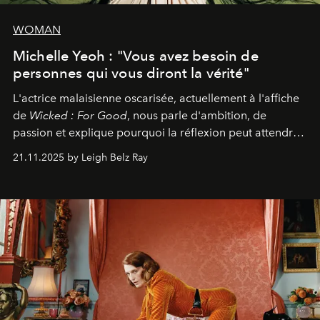
WOMAN
Michelle Yeoh : "Vous avez besoin de
personnes qui vous diront la vérité"
L'actrice malaisienne oscarisée, actuellement à l'affiche
de
Wicked : For Good
, nous parle d'ambition, de
passion et explique pourquoi la réflexion peut attendre.
Elle avoue :
"C'est libérateur d'interpréter un
21.11.2025 by Leigh Belz Ray
personnage qui dit : 'C'est mon désir, mon ambition, ma
volonté. Je m'en fiche si vous ne comprenez pas'."