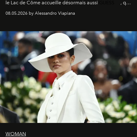
le
Lac de Côme
accueille désormais aussi
GUESS
, qui
signe un takeover entre boutiques, hôtels, bateaux et
08.05.2026 by Alessandro Viapiana
fragrances. L’une des opérations de style les plus
réussies de la saison.
WOMAN