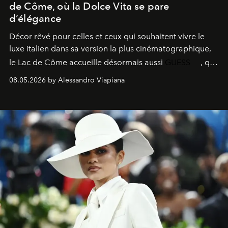
de Côme, où la Dolce Vita se pare
d’élégance
Décor rêvé pour celles et ceux qui souhaitent vivre le
luxe italien dans sa version la plus cinématographique,
le
Lac de Côme
accueille désormais aussi
GUESS
, qui
signe un takeover entre boutiques, hôtels, bateaux et
08.05.2026 by Alessandro Viapiana
fragrances. L’une des opérations de style les plus
réussies de la saison.