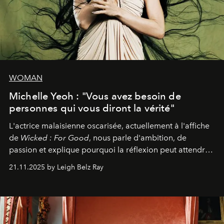
WOMAN
Michelle Yeoh : "Vous avez besoin de
personnes qui vous diront la vérité"
L'actrice malaisienne oscarisée, actuellement à l'affiche
de
Wicked : For Good
, nous parle d'ambition, de
passion et explique pourquoi la réflexion peut attendre.
Elle avoue :
"C'est libérateur d'interpréter un
21.11.2025 by Leigh Belz Ray
personnage qui dit : 'C'est mon désir, mon ambition, ma
volonté. Je m'en fiche si vous ne comprenez pas'."