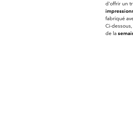
d'offrir un 
impression
fabriqué av
Ci-dessous,
de la
semai