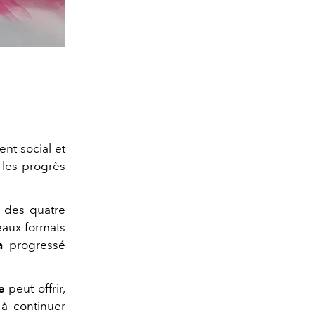
nt social et
 les progrès
e des quatre
aux formats
a
progressé
e
peut offrir,
 à continuer