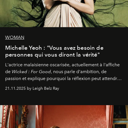
WOMAN
Michelle Yeoh : "Vous avez besoin de
personnes qui vous diront la vérité"
L'actrice malaisienne oscarisée, actuellement à l'affiche
de
Wicked : For Good
, nous parle d'ambition, de
passion et explique pourquoi la réflexion peut attendre.
Elle avoue :
"C'est libérateur d'interpréter un
21.11.2025 by Leigh Belz Ray
personnage qui dit : 'C'est mon désir, mon ambition, ma
volonté. Je m'en fiche si vous ne comprenez pas'."