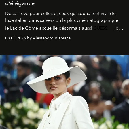
d’élégance
Décor rêvé pour celles et ceux qui souhaitent vivre le
luxe italien dans sa version la plus cinématographique,
le
Lac de Côme
accueille désormais aussi
GUESS
, qui
signe un takeover entre boutiques, hôtels, bateaux et
08.05.2026 by Alessandro Viapiana
fragrances. L’une des opérations de style les plus
réussies de la saison.