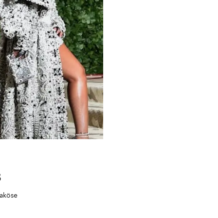
8
raköse