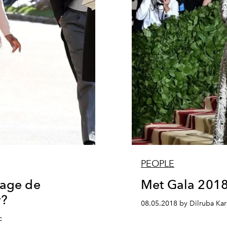
PEOPLE
iage de
Met Gala 201
y?
08.05.2018 by Dilruba Ka
c