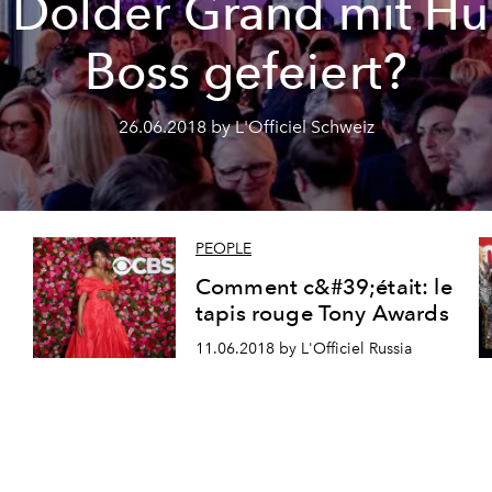
 Dolder Grand mit H
Boss gefeiert?
26.06.2018 by L'Officiel Schweiz
PEOPLE
Comment c&#39;était: le
tapis rouge Tony Awards
11.06.2018 by L'Officiel Russia