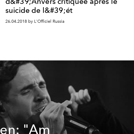
d&#39;Anvers critiquée après le
suicide de l&#39;ét
26.04.2018 by L'Officiel Russia
en: "Am