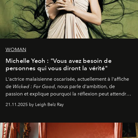
WOMAN
Michelle Yeoh : "Vous avez besoin de
personnes qui vous diront la vérité"
L'actrice malaisienne oscarisée, actuellement à l'affiche
de
Wicked : For Good
, nous parle d'ambition, de
passion et explique pourquoi la réflexion peut attendre.
Elle avoue :
"C'est libérateur d'interpréter un
21.11.2025 by Leigh Belz Ray
personnage qui dit : 'C'est mon désir, mon ambition, ma
volonté. Je m'en fiche si vous ne comprenez pas'."