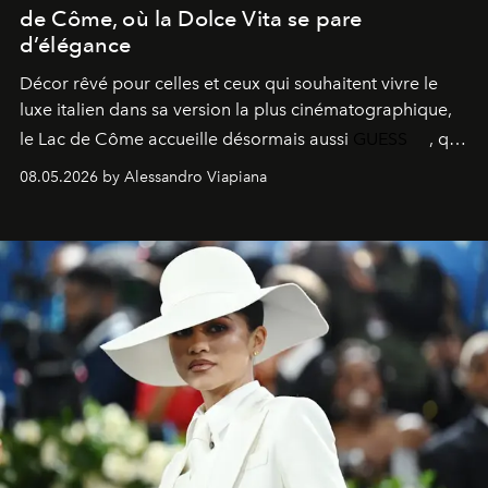
de Côme, où la Dolce Vita se pare
d’élégance
Décor rêvé pour celles et ceux qui souhaitent vivre le
luxe italien dans sa version la plus cinématographique,
le
Lac de Côme
accueille désormais aussi
GUESS
, qui
signe un takeover entre boutiques, hôtels, bateaux et
08.05.2026 by Alessandro Viapiana
fragrances. L’une des opérations de style les plus
réussies de la saison.