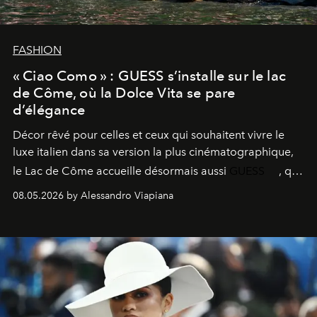
FASHION
« Ciao Como » : GUESS s’installe sur le lac
de Côme, où la Dolce Vita se pare
d’élégance
Décor rêvé pour celles et ceux qui souhaitent vivre le
luxe italien dans sa version la plus cinématographique,
le
Lac de Côme
accueille désormais aussi
GUESS
, qui
signe un takeover entre boutiques, hôtels, bateaux et
08.05.2026 by Alessandro Viapiana
fragrances. L’une des opérations de style les plus
réussies de la saison.