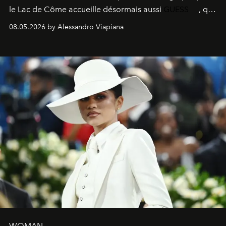
le
Lac de Côme
accueille désormais aussi
GUESS
, qui
signe un takeover entre boutiques, hôtels, bateaux et
08.05.2026 by Alessandro Viapiana
fragrances. L’une des opérations de style les plus
réussies de la saison.
WOMAN