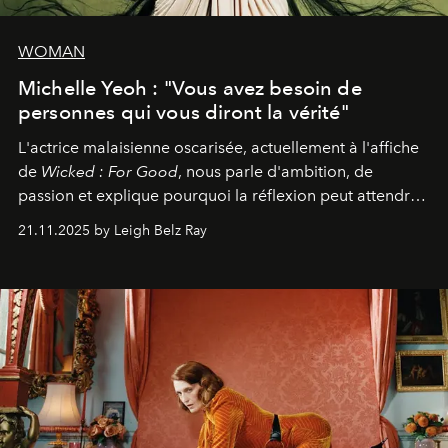
WOMAN
Michelle Yeoh : "Vous avez besoin de
personnes qui vous diront la vérité"
L'actrice malaisienne oscarisée, actuellement à l'affiche
de
Wicked : For Good
, nous parle d'ambition, de
passion et explique pourquoi la réflexion peut attendre.
Elle avoue :
"C'est libérateur d'interpréter un
21.11.2025 by Leigh Belz Ray
personnage qui dit : 'C'est mon désir, mon ambition, ma
volonté. Je m'en fiche si vous ne comprenez pas'."