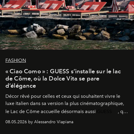
FASHION
« Ciao Como » : GUESS s’installe sur le lac
de Côme, où la Dolce Vita se pare
d’élégance
Décor rêvé pour celles et ceux qui souhaitent vivre le
luxe italien dans sa version la plus cinématographique,
le
Lac de Côme
accueille désormais aussi
GUESS
, qui
signe un takeover entre boutiques, hôtels, bateaux et
08.05.2026 by Alessandro Viapiana
fragrances. L’une des opérations de style les plus
réussies de la saison.