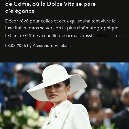
de Côme, où la Dolce Vita se pare
d’élégance
Décor rêvé pour celles et ceux qui souhaitent vivre le
luxe italien dans sa version la plus cinématographique,
le
Lac de Côme
accueille désormais aussi
GUESS
, qui
signe un takeover entre boutiques, hôtels, bateaux et
08.05.2026 by Alessandro Viapiana
fragrances. L’une des opérations de style les plus
réussies de la saison.