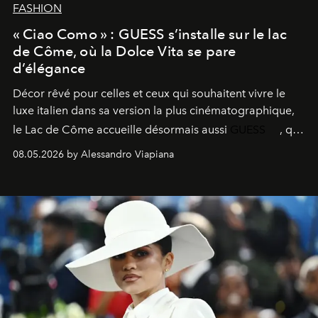
FASHION
« Ciao Como » : GUESS s’installe sur le lac
de Côme, où la Dolce Vita se pare
d’élégance
Décor rêvé pour celles et ceux qui souhaitent vivre le
luxe italien dans sa version la plus cinématographique,
le
Lac de Côme
accueille désormais aussi
GUESS
, qui
signe un takeover entre boutiques, hôtels, bateaux et
08.05.2026 by Alessandro Viapiana
fragrances. L’une des opérations de style les plus
réussies de la saison.