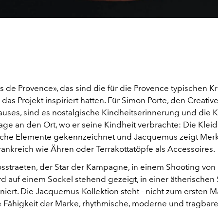
s de Provence», das sind die für die Provence typischen K
 das Projekt inspiriert hatten. Für Simon Porte, den Creativ
ses, sind es nostalgische Kindheitserinnerung und die K
e an den Ort, wo er seine Kindheit verbrachte: Die Kleid
liche Elemente gekennzeichnet und Jacquemus zeigt Me
rankreich wie Ähren oder Terrakottatöpfe als Accessoires.
sstraeten, der Star der Kampagne, in einem Shooting von
rd auf einem Sockel stehend gezeigt, in einer ätherischen
eniert. Die Jacquemus-Kollektion steht - nicht zum ersten Ma
ie Fähigkeit der Marke, rhythmische, moderne und tragbar