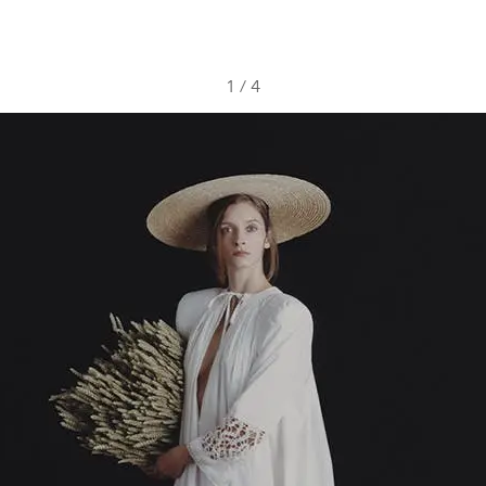
1
/
4