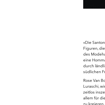
«Die Santon
Figuren, die
des Modehau
eine Hommag
durch länd
südlichen F
Rose Van Bo
Luraschi, wi
zeitlos insz
allem für d
zu kreieren.