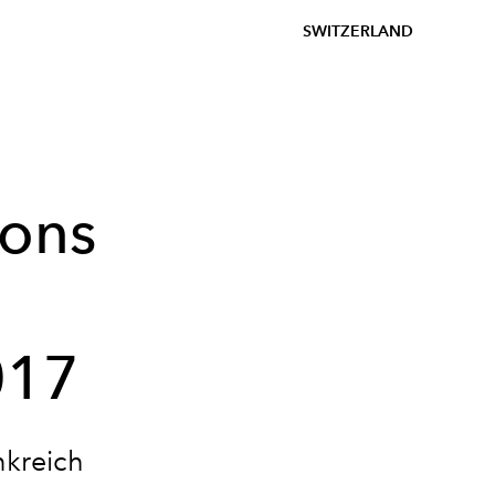
SWITZERLAND
tons
017
nkreich