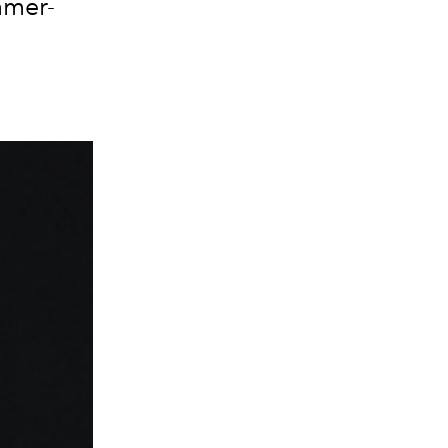
mmer-