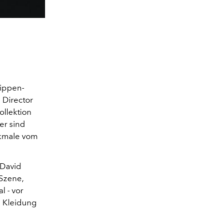
rippen-
e Director
ollektion
er sind
rkmale vom
 David
 Szene,
l - vor
e Kleidung