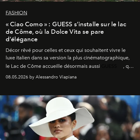
FASHION
« Ciao Como » : GUESS s’installe sur le lac
de Côme, où la Dolce Vita se pare
d’élégance
Décor rêvé pour celles et ceux qui souhaitent vivre le
luxe italien dans sa version la plus cinématographique,
le
Lac de Côme
accueille désormais aussi
GUESS
, qui
signe un takeover entre boutiques, hôtels, bateaux et
08.05.2026 by Alessandro Viapiana
fragrances. L’une des opérations de style les plus
réussies de la saison.