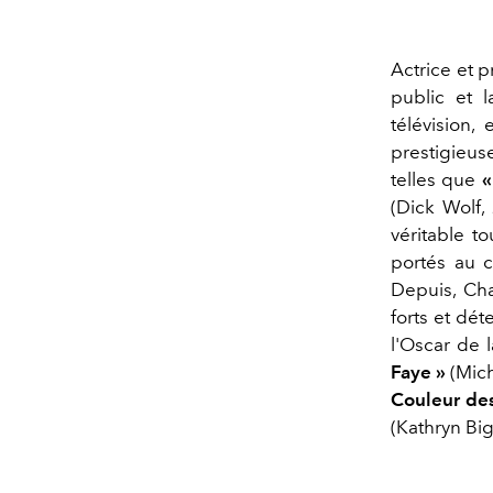
Actrice et 
public et l
télévision,
prestigieuse
telles que
«
(Dick Wolf,
véritable t
portés au 
Depuis, Cha
forts et dét
l'Oscar de 
Faye »
(Mich
Couleur des
(Kathryn Big