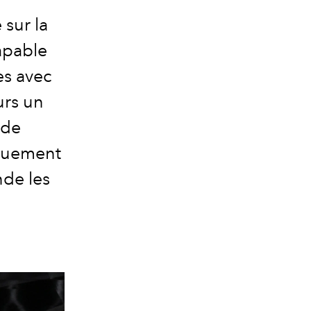
 sur la
apable
es avec
urs un
 de
vouement
nde les