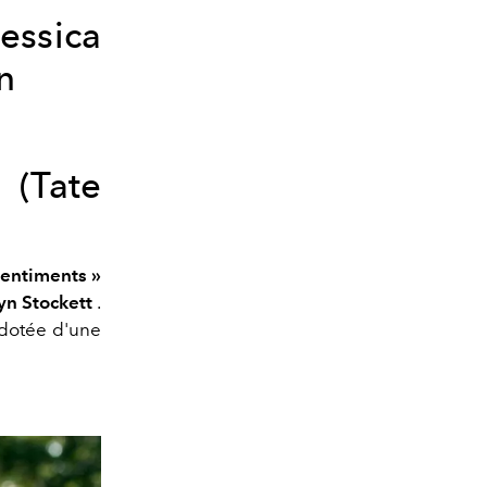
ssica
n
(Tate
sentiments »
yn Stockett
.
 dotée d'une