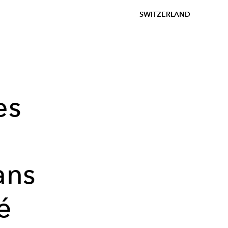
SWITZERLAND
es
e
ans
té