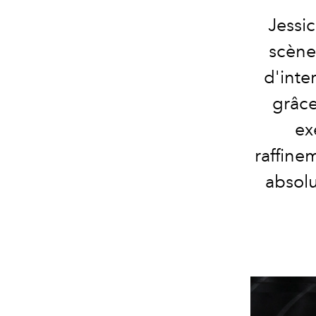
Jessic
scène
d'inte
grâce
ex
raffine
absolu