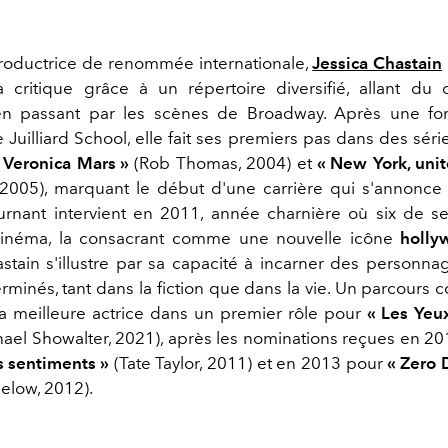
productrice de renommée internationale,
Jessica Chastain
a critique grâce à un répertoire diversifié, allant du
 en passant par les scènes de Broadway. Après une fo
 Juilliard School, elle fait ses premiers pas dans des séri
 Veronica Mars »
(Rob Thomas, 2004) et
« New York, unit
 2005), marquant le début d'une carrière qui s'annonce b
ournant intervient en 2011, année charnière où six de se
cinéma, la consacrant comme une nouvelle icône
holly
stain s'illustre par sa capacité à incarner des personna
erminés, tant dans la fiction que dans la vie. Un parcours
la meilleure actrice dans un premier rôle pour
« Les Ye
ael Showalter, 2021), après les nominations reçues en 2
 sentiments »
(Tate Taylor, 2011) et en 2013 pour
« Zero 
elow, 2012).