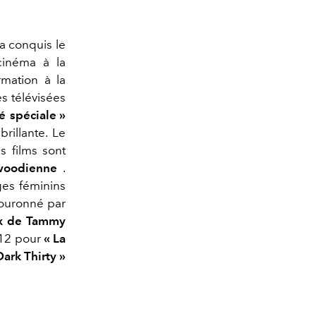
a conquis le
 cinéma à la
rmation à la
es télévisées
é spéciale »
rillante. Le
s films sont
woodienne
.
ges féminins
 couronné par
ux de Tammy
012 pour
« La
Dark Thirty »