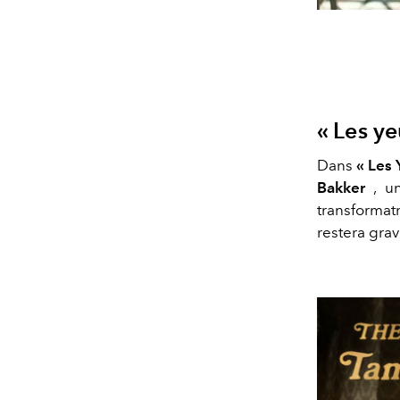
« Les y
Dans
« Les
Bakker
, un
transformatr
restera gra