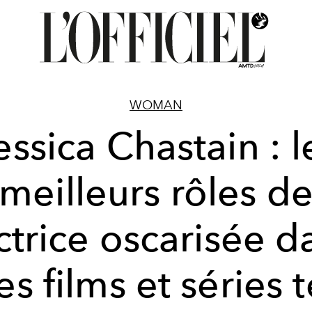
WOMAN
essica Chastain : l
meilleurs rôles d
actrice oscarisée d
es films et séries 