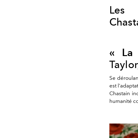
Les 
Chasta
« La 
Taylor
Se déroulan
est l'adapt
Chastain in
humanité co