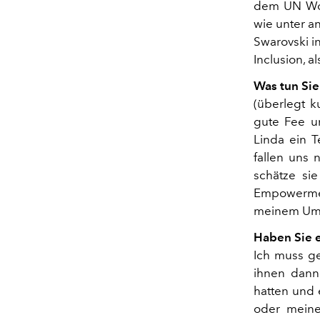
dem UN Wom
wie unter a
Swarovski i
Inclusion, a
Was tun Sie
(überlegt k
gute Fee un
Linda ein T
fallen uns
schätze si
Empowermen
meinem Umf
Haben Sie e
Ich muss ge
ihnen dann
hatten und 
oder meine