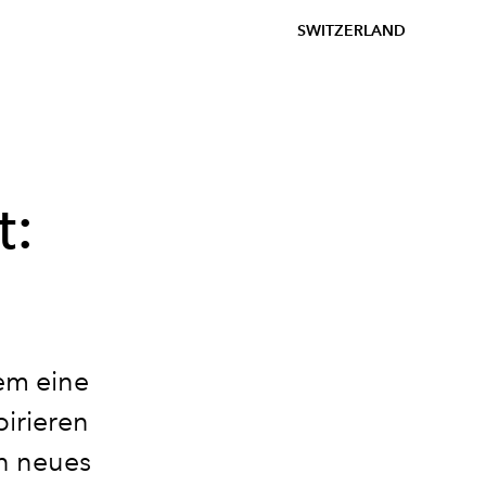
SWITZERLAND
t:
em eine
pirieren
in neues