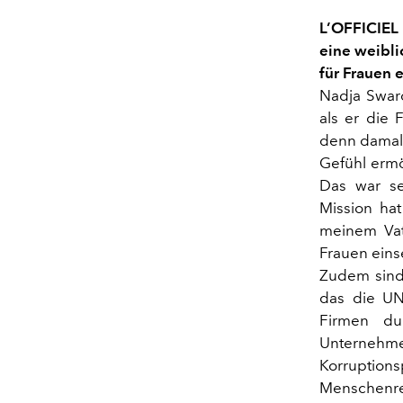
L’OFFICIEL
eine weibli
für Frauen 
Nadja Swaro
als er die 
denn damals
Gefühl ermög
Das war se
Mission ha
meinem Vate
Frauen einse
Zudem sind
das die UN
Firmen dur
Unterneh
Korruptio
Menschenrec