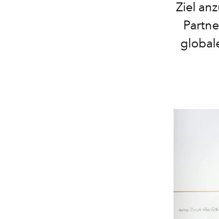
Ziel an
Partne
global