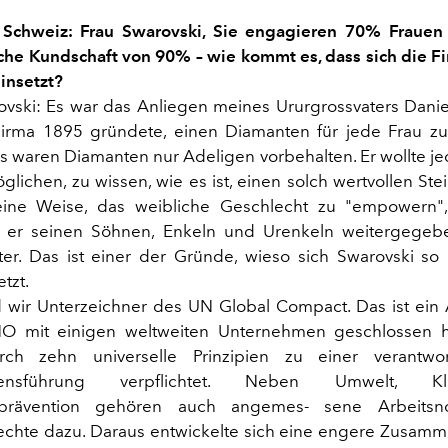
 Schweiz: Frau Swarovski, Sie engagieren 70% Frauen
che Kundschaft von 90% – wie kommt es, dass sich die Fi
einsetzt?
vski: Es war das Anliegen meines Ururgrossvaters Danie
Firma 1895 gründete, einen Diamanten für jede Frau zu
 waren Diamanten nur Adeligen vorbehalten. Er wollte je
lichen, zu wissen, wie es ist, einen solch wertvollen Ste
ine Weise, das weibliche Geschlecht zu "empowern"
t er seinen Söhnen, Enkeln und Urenkeln weitergegeb
r. Das ist einer der Gründe, wieso sich Swarovski so
tzt.
 wir Unterzeichner des UN Global Compact. Das ist ei
O mit einigen weltweiten Unternehmen geschlossen 
ch zehn universelle Prinzipien zu einer verantwor
mensführung verpflichtet. Neben Umwelt, 
nsprävention gehören auch angemes- sene Arbeits
hte dazu. Daraus entwickelte sich eine engere Zusamm