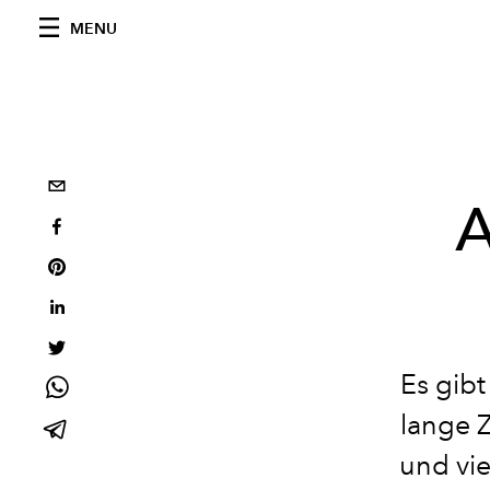
MENU
A
Es gib
lange Z
und vie