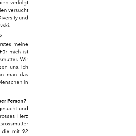
en verfolgt
ien versucht
iversity und
vski.
?
Erstes meine
Für mich ist
smutter. Wir
en uns. Ich
ann man das
Menschen in
ser Person?
 gesucht und
rosses Herz
 Grossmutter
 die mit 92