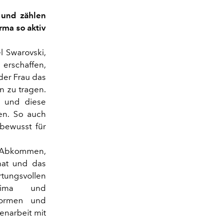
 und zählen
rma so aktiv
l Swarovski,
 erschaffen,
der Frau das
in zu tragen.
, und diese
en. So auch
 bewusst für
n Abkommen,
hat und das
tungsvollen
Klima und
normen und
enarbeit mit