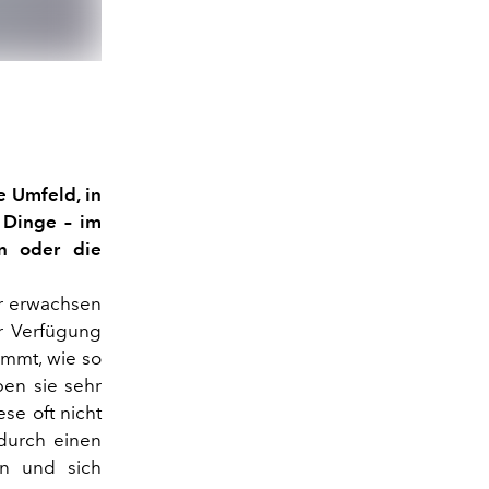
e Umfeld, in
 Dinge – im
n oder die
er erwachsen
r Verfügung
ommt, wie so
ben sie sehr
se oft nicht
 durch einen
en und sich