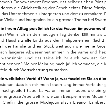
en’s Empowerment Program, das selber sieben Prinzipi
nderem die Gleichstellung der Geschlechter. Diese Prinzip
n das Unternehmen zu integrieren und dort zu verankern. D
lso Vielfalt und Integration, ist ein grosses Thema bei Swaro
 in Ihrem Alltag persönlich für das Frauen-Empowerment
urz) Wenn ich an den heutigen Tag denke, fällt mir als 
d Haushaltshilfe Linda aus den Philippinen ein. (lacht) 
eil der Familie und ein Stück weit auch wie meine Gros
 nach längerer Abwesenheit immer in die Arme und herz
e wahnsinnig, und das zeige ich ihr auch bewusst. K
t nennen? Meiner Meinung nach ja! Ich versuche, die 
eld durch Wertschätzung zu stärken.
in weibliches Vorbild? Wenn ja, was fasziniert Sie an die
stehen, dass ich mir mein Leben lang immer Vorbilder
 nachgeeifert habe. Es waren immer Frauen, die ein g
eine grosse Arbeitsethik, wie zum Beispiel meine Mutter,
 Chefin, die grosse Modejournalistin Eleanor Lambert,