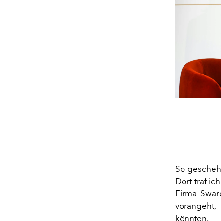
So geschehe
Dort traf ic
Firma Swaro
vorangeht,
könnten.