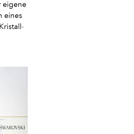
r eigene
n eines
istall-