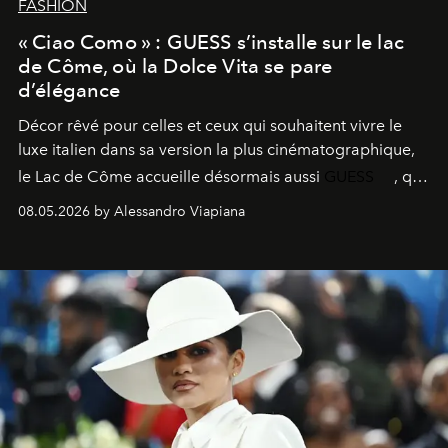
FASHION
« Ciao Como » : GUESS s’installe sur le lac
de Côme, où la Dolce Vita se pare
d’élégance
Décor rêvé pour celles et ceux qui souhaitent vivre le
luxe italien dans sa version la plus cinématographique,
le
Lac de Côme
accueille désormais aussi
GUESS
, qui
signe un takeover entre boutiques, hôtels, bateaux et
08.05.2026 by Alessandro Viapiana
fragrances. L’une des opérations de style les plus
réussies de la saison.