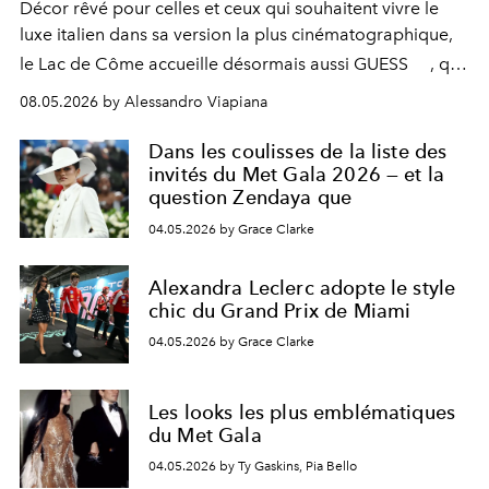
Décor rêvé pour celles et ceux qui souhaitent vivre le
luxe italien dans sa version la plus cinématographique,
le
Lac de Côme
accueille désormais aussi
GUESS
, qui
signe un takeover entre boutiques, hôtels, bateaux et
08.05.2026 by Alessandro Viapiana
fragrances. L’une des opérations de style les plus
réussies de la saison.
Dans les coulisses de la liste des
invités du Met Gala 2026 — et la
question Zendaya que
04.05.2026 by Grace Clarke
Alexandra Leclerc adopte le style
chic du Grand Prix de Miami
04.05.2026 by Grace Clarke
Les looks les plus emblématiques
du Met Gala
04.05.2026 by Ty Gaskins, Pia Bello