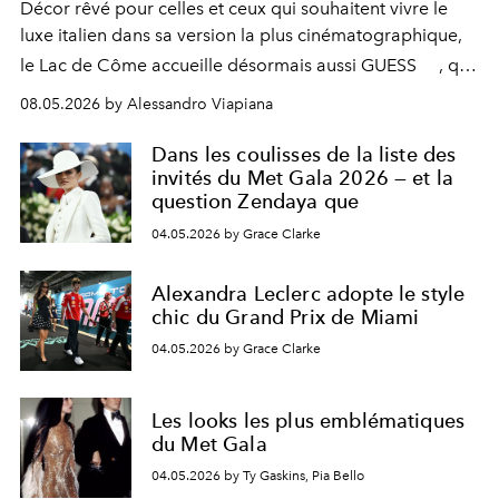
Décor rêvé pour celles et ceux qui souhaitent vivre le
luxe italien dans sa version la plus cinématographique,
le
Lac de Côme
accueille désormais aussi
GUESS
, qui
signe un takeover entre boutiques, hôtels, bateaux et
08.05.2026 by Alessandro Viapiana
fragrances. L’une des opérations de style les plus
réussies de la saison.
Dans les coulisses de la liste des
invités du Met Gala 2026 — et la
question Zendaya que
04.05.2026 by Grace Clarke
Alexandra Leclerc adopte le style
chic du Grand Prix de Miami
04.05.2026 by Grace Clarke
Les looks les plus emblématiques
du Met Gala
04.05.2026 by Ty Gaskins, Pia Bello