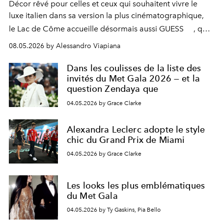
Décor rêvé pour celles et ceux qui souhaitent vivre le
luxe italien dans sa version la plus cinématographique,
le
Lac de Côme
accueille désormais aussi
GUESS
, qui
signe un takeover entre boutiques, hôtels, bateaux et
08.05.2026 by Alessandro Viapiana
fragrances. L’une des opérations de style les plus
réussies de la saison.
Dans les coulisses de la liste des
invités du Met Gala 2026 — et la
question Zendaya que
04.05.2026 by Grace Clarke
Alexandra Leclerc adopte le style
chic du Grand Prix de Miami
04.05.2026 by Grace Clarke
Les looks les plus emblématiques
du Met Gala
04.05.2026 by Ty Gaskins, Pia Bello