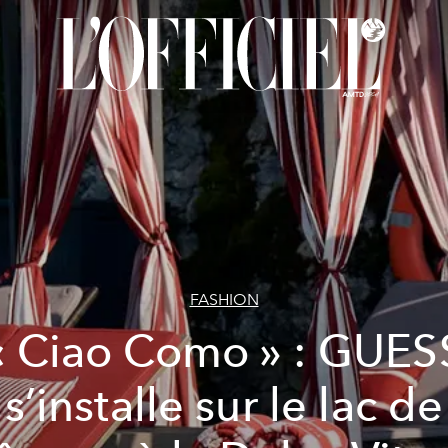
FASHION
« Ciao Como » : GUES
s’installe sur le lac de