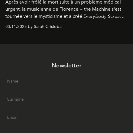
Après avoir frôlé la mort suite à un problème médical
urgent, la musicienne de Florence + the Machine s'est
tournée vers le mysticisme et a créé
Everybody Scream
,
l'un de ses albums les plus profonds à ce jour.
03.11.2025 by Sarah Cristobal
Newsletter