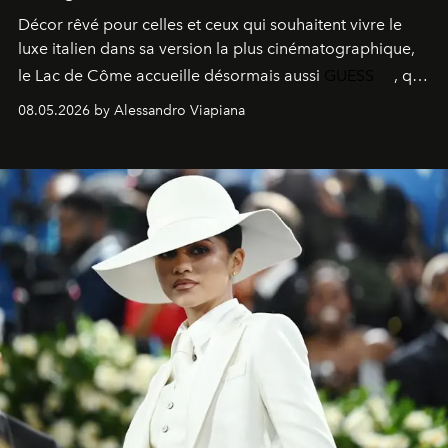
Décor rêvé pour celles et ceux qui souhaitent vivre le
luxe italien dans sa version la plus cinématographique,
le
Lac de Côme
accueille désormais aussi
GUESS
, qui
signe un takeover entre boutiques, hôtels, bateaux et
08.05.2026 by Alessandro Viapiana
fragrances. L’une des opérations de style les plus
réussies de la saison.