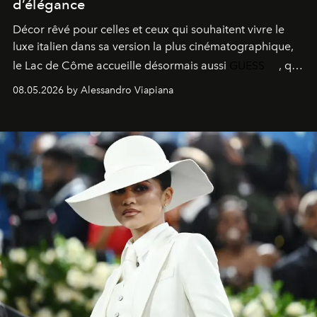
d’élégance
Décor rêvé pour celles et ceux qui souhaitent vivre le
luxe italien dans sa version la plus cinématographique,
le
Lac de Côme
accueille désormais aussi
GUESS
, qui
signe un takeover entre boutiques, hôtels, bateaux et
08.05.2026 by Alessandro Viapiana
fragrances. L’une des opérations de style les plus
réussies de la saison.