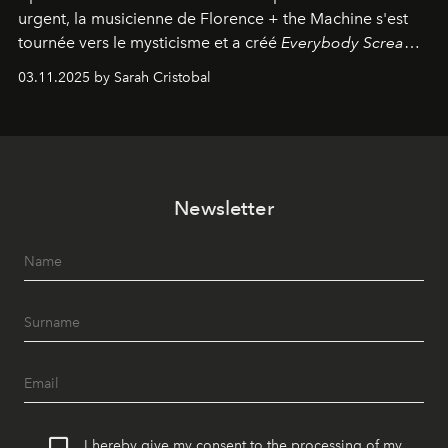
urgent, la musicienne de Florence + the Machine s'est
tournée vers le mysticisme et a créé
Everybody Scream
,
l'un de ses albums les plus profonds à ce jour.
03.11.2025 by Sarah Cristobal
Newsletter
I hereby give my consent to the processing of my