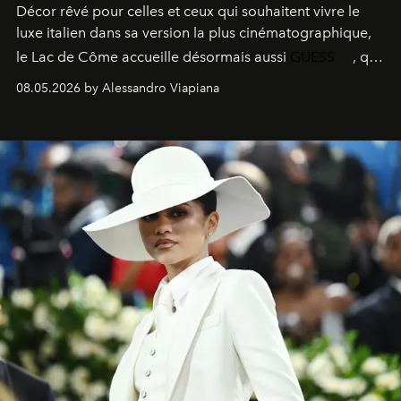
Décor rêvé pour celles et ceux qui souhaitent vivre le
luxe italien dans sa version la plus cinématographique,
le
Lac de Côme
accueille désormais aussi
GUESS
, qui
signe un takeover entre boutiques, hôtels, bateaux et
08.05.2026 by Alessandro Viapiana
fragrances. L’une des opérations de style les plus
réussies de la saison.