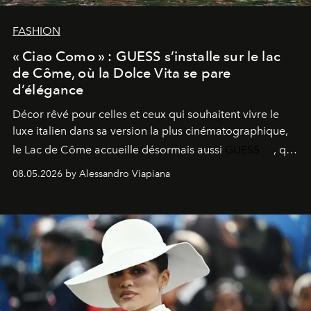
FASHION
« Ciao Como » : GUESS s’installe sur le lac
de Côme, où la Dolce Vita se pare
d’élégance
Décor rêvé pour celles et ceux qui souhaitent vivre le
luxe italien dans sa version la plus cinématographique,
le
Lac de Côme
accueille désormais aussi
GUESS
, qui
signe un takeover entre boutiques, hôtels, bateaux et
08.05.2026 by Alessandro Viapiana
fragrances. L’une des opérations de style les plus
réussies de la saison.