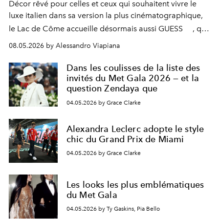
Décor rêvé pour celles et ceux qui souhaitent vivre le
luxe italien dans sa version la plus cinématographique,
le
Lac de Côme
accueille désormais aussi
GUESS
, qui
signe un takeover entre boutiques, hôtels, bateaux et
08.05.2026 by Alessandro Viapiana
fragrances. L’une des opérations de style les plus
réussies de la saison.
Dans les coulisses de la liste des
invités du Met Gala 2026 — et la
question Zendaya que
04.05.2026 by Grace Clarke
Alexandra Leclerc adopte le style
chic du Grand Prix de Miami
04.05.2026 by Grace Clarke
Les looks les plus emblématiques
du Met Gala
04.05.2026 by Ty Gaskins, Pia Bello