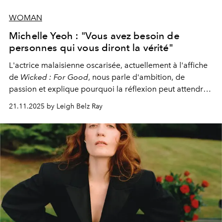
WOMAN
Michelle Yeoh : "Vous avez besoin de
personnes qui vous diront la vérité"
L'actrice malaisienne oscarisée, actuellement à l'affiche
de
Wicked : For Good
, nous parle d'ambition, de
passion et explique pourquoi la réflexion peut attendre.
Elle avoue :
"C'est libérateur d'interpréter un
21.11.2025 by Leigh Belz Ray
personnage qui dit : 'C'est mon désir, mon ambition, ma
volonté. Je m'en fiche si vous ne comprenez pas'."