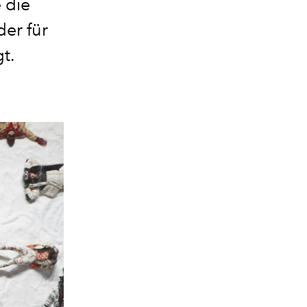
 die
er für
t.