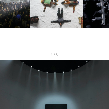
1
/
8