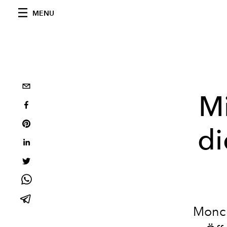
MENU
Mi
di
Moncl