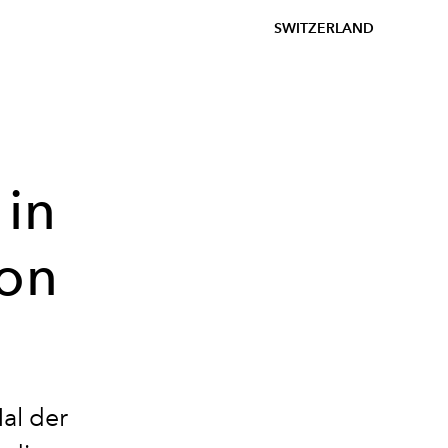
SWITZERLAND
 in
ion
al der