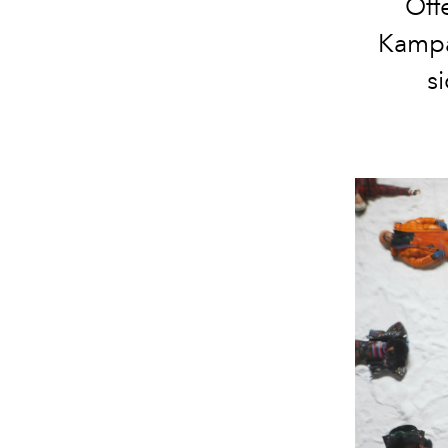
Öff
Kampa
s