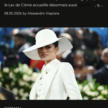
le
Lac de Côme
accueille désormais aussi
GUESS
, qui
signe un takeover entre boutiques, hôtels, bateaux et
08.05.2026 by Alessandro Viapiana
fragrances. L’une des opérations de style les plus
réussies de la saison.