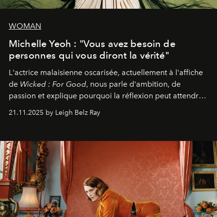
WOMAN
Michelle Yeoh : "Vous avez besoin de
personnes qui vous diront la vérité"
L'actrice malaisienne oscarisée, actuellement à l'affiche
de
Wicked : For Good
, nous parle d'ambition, de
passion et explique pourquoi la réflexion peut attendre.
Elle avoue :
"C'est libérateur d'interpréter un
21.11.2025 by Leigh Belz Ray
personnage qui dit : 'C'est mon désir, mon ambition, ma
volonté. Je m'en fiche si vous ne comprenez pas'."