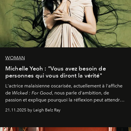
WOMAN
Michelle Yeoh : "Vous avez besoin de
personnes qui vous diront la vérité"
L'actrice malaisienne oscarisée, actuellement à l'affiche
de
Wicked : For Good
, nous parle d'ambition, de
passion et explique pourquoi la réflexion peut attendre.
Elle avoue :
"C'est libérateur d'interpréter un
21.11.2025 by Leigh Belz Ray
personnage qui dit : 'C'est mon désir, mon ambition, ma
volonté. Je m'en fiche si vous ne comprenez pas'."