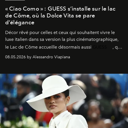
« Ciao Como » : GUESS s’installe sur le lac
de Côme, où la Dolce Vita se pare
d’élégance
Décor rêvé pour celles et ceux qui souhaitent vivre le
luxe italien dans sa version la plus cinématographique,
le
Lac de Côme
accueille désormais aussi
GUESS
, qui
signe un takeover entre boutiques, hôtels, bateaux et
08.05.2026 by Alessandro Viapiana
fragrances. L’une des opérations de style les plus
réussies de la saison.