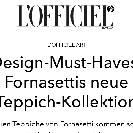
L'OFFICIEL ART
esign-Must-Have
Fornasettis neue
Teppich-Kollektio
uen Teppiche von Fornasetti kommen so 