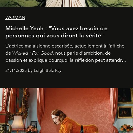
WOMAN
Michelle Yeoh : "Vous avez besoin de
personnes qui vous diront la vérité"
L'actrice malaisienne oscarisée, actuellement à l'affiche
de
Wicked : For Good
, nous parle d'ambition, de
passion et explique pourquoi la réflexion peut attendre.
Elle avoue :
"C'est libérateur d'interpréter un
21.11.2025 by Leigh Belz Ray
personnage qui dit : 'C'est mon désir, mon ambition, ma
volonté. Je m'en fiche si vous ne comprenez pas'."