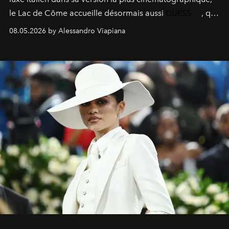
le
Lac de Côme
accueille désormais aussi
GUESS
, qui
signe un takeover entre boutiques, hôtels, bateaux et
08.05.2026 by Alessandro Viapiana
fragrances. L’une des opérations de style les plus
réussies de la saison.