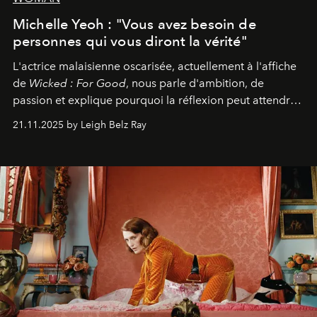
Michelle Yeoh : "Vous avez besoin de
personnes qui vous diront la vérité"
L'actrice malaisienne oscarisée, actuellement à l'affiche
de
Wicked : For Good
, nous parle d'ambition, de
passion et explique pourquoi la réflexion peut attendre.
Elle avoue :
"C'est libérateur d'interpréter un
21.11.2025 by Leigh Belz Ray
personnage qui dit : 'C'est mon désir, mon ambition, ma
volonté. Je m'en fiche si vous ne comprenez pas'."