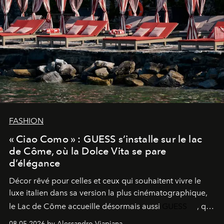
FASHION
« Ciao Como » : GUESS s’installe sur le lac
de Côme, où la Dolce Vita se pare
d’élégance
Décor rêvé pour celles et ceux qui souhaitent vivre le
luxe italien dans sa version la plus cinématographique,
le
Lac de Côme
accueille désormais aussi
GUESS
, qui
signe un takeover entre boutiques, hôtels, bateaux et
08.05.2026 by Alessandro Viapiana