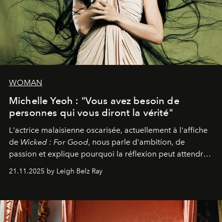
WOMAN
Michelle Yeoh : "Vous avez besoin de
personnes qui vous diront la vérité"
L'actrice malaisienne oscarisée, actuellement à l'affiche
de
Wicked : For Good
, nous parle d'ambition, de
passion et explique pourquoi la réflexion peut attendre.
Elle avoue :
"C'est libérateur d'interpréter un
21.11.2025 by Leigh Belz Ray
personnage qui dit : 'C'est mon désir, mon ambition, ma
volonté. Je m'en fiche si vous ne comprenez pas'."