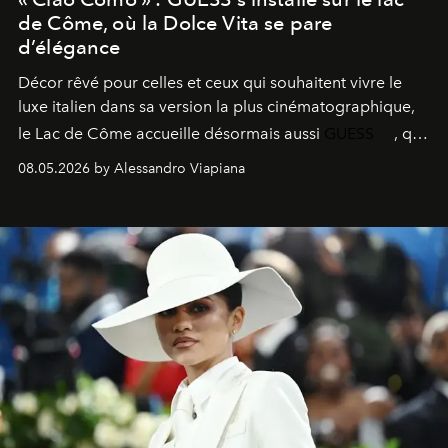
de Côme, où la Dolce Vita se pare
d’élégance
Décor rêvé pour celles et ceux qui souhaitent vivre le
luxe italien dans sa version la plus cinématographique,
le
Lac de Côme
accueille désormais aussi
GUESS
, qui
signe un takeover entre boutiques, hôtels, bateaux et
08.05.2026 by Alessandro Viapiana
fragrances. L’une des opérations de style les plus
réussies de la saison.