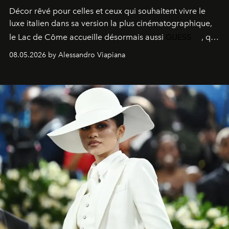
Décor rêvé pour celles et ceux qui souhaitent vivre le
luxe italien dans sa version la plus cinématographique,
le
Lac de Côme
accueille désormais aussi
GUESS
, qui
signe un takeover entre boutiques, hôtels, bateaux et
08.05.2026 by Alessandro Viapiana
fragrances. L’une des opérations de style les plus
réussies de la saison.