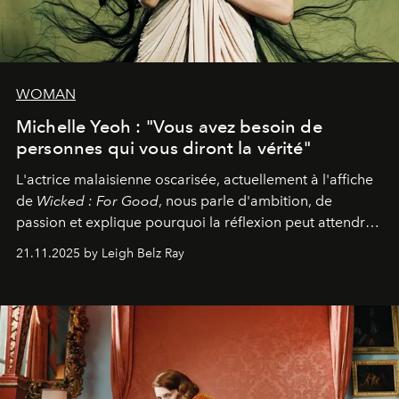
WOMAN
Michelle Yeoh : "Vous avez besoin de
personnes qui vous diront la vérité"
L'actrice malaisienne oscarisée, actuellement à l'affiche
de
Wicked : For Good
, nous parle d'ambition, de
passion et explique pourquoi la réflexion peut attendre.
Elle avoue :
"C'est libérateur d'interpréter un
21.11.2025 by Leigh Belz Ray
personnage qui dit : 'C'est mon désir, mon ambition, ma
volonté. Je m'en fiche si vous ne comprenez pas'."