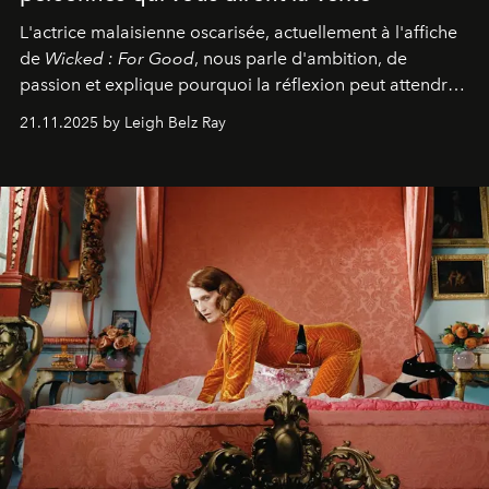
L'actrice malaisienne oscarisée, actuellement à l'affiche
de
Wicked : For Good
, nous parle d'ambition, de
passion et explique pourquoi la réflexion peut attendre.
Elle avoue :
"C'est libérateur d'interpréter un
21.11.2025 by Leigh Belz Ray
personnage qui dit : 'C'est mon désir, mon ambition, ma
volonté. Je m'en fiche si vous ne comprenez pas'."