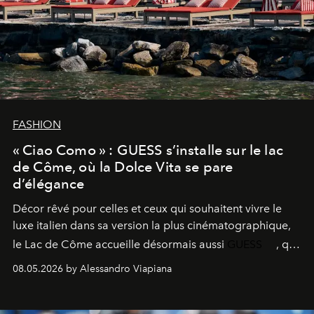
FASHION
« Ciao Como » : GUESS s’installe sur le lac
de Côme, où la Dolce Vita se pare
d’élégance
Décor rêvé pour celles et ceux qui souhaitent vivre le
luxe italien dans sa version la plus cinématographique,
le
Lac de Côme
accueille désormais aussi
GUESS
, qui
signe un takeover entre boutiques, hôtels, bateaux et
08.05.2026 by Alessandro Viapiana
fragrances. L’une des opérations de style les plus
réussies de la saison.