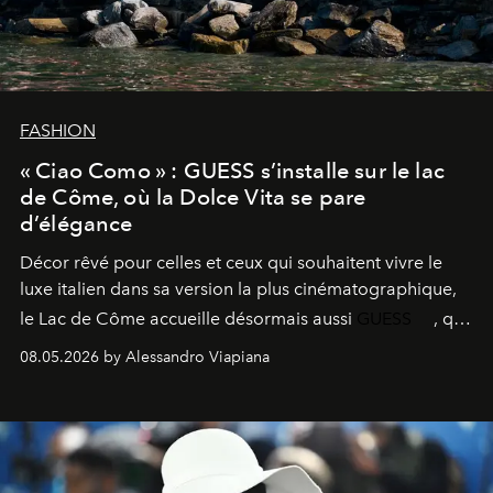
FASHION
« Ciao Como » : GUESS s’installe sur le lac
de Côme, où la Dolce Vita se pare
d’élégance
Décor rêvé pour celles et ceux qui souhaitent vivre le
luxe italien dans sa version la plus cinématographique,
le
Lac de Côme
accueille désormais aussi
GUESS
, qui
signe un takeover entre boutiques, hôtels, bateaux et
08.05.2026 by Alessandro Viapiana
fragrances. L’une des opérations de style les plus
réussies de la saison.