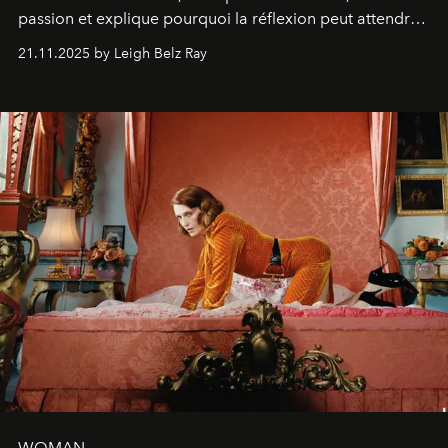
passion et explique pourquoi la réflexion peut attendre.
Elle avoue :
"C'est libérateur d'interpréter un
21.11.2025 by Leigh Belz Ray
personnage qui dit : 'C'est mon désir, mon ambition, ma
volonté. Je m'en fiche si vous ne comprenez pas'."
WOMAN