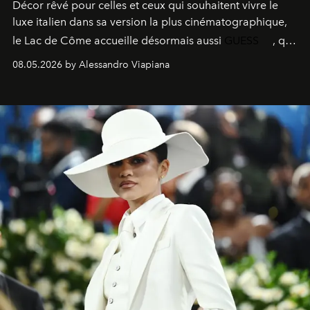
Décor rêvé pour celles et ceux qui souhaitent vivre le
luxe italien dans sa version la plus cinématographique,
le
Lac de Côme
accueille désormais aussi
GUESS
, qui
signe un takeover entre boutiques, hôtels, bateaux et
08.05.2026 by Alessandro Viapiana
fragrances. L’une des opérations de style les plus
réussies de la saison.