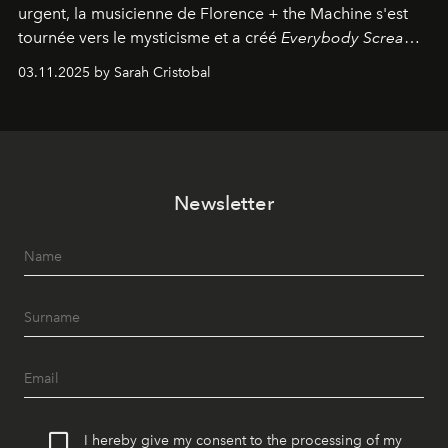
urgent, la musicienne de Florence + the Machine s'est
tournée vers le mysticisme et a créé
Everybody Scream
,
l'un de ses albums les plus profonds à ce jour.
03.11.2025 by Sarah Cristobal
Newsletter
I hereby give my consent to the processing of my