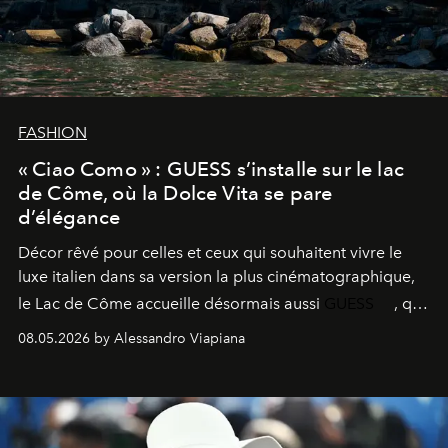
FASHION
« Ciao Como » : GUESS s’installe sur le lac
de Côme, où la Dolce Vita se pare
d’élégance
Décor rêvé pour celles et ceux qui souhaitent vivre le
luxe italien dans sa version la plus cinématographique,
le
Lac de Côme
accueille désormais aussi
GUESS
, qui
signe un takeover entre boutiques, hôtels, bateaux et
08.05.2026 by Alessandro Viapiana
fragrances. L’une des opérations de style les plus
réussies de la saison.