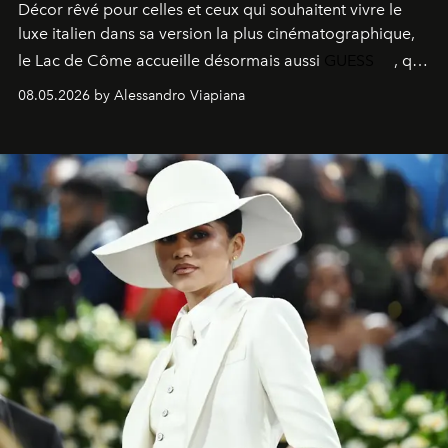
Décor rêvé pour celles et ceux qui souhaitent vivre le
luxe italien dans sa version la plus cinématographique,
le
Lac de Côme
accueille désormais aussi
GUESS
, qui
signe un takeover entre boutiques, hôtels, bateaux et
08.05.2026 by Alessandro Viapiana
fragrances. L’une des opérations de style les plus
réussies de la saison.