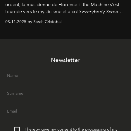
urgent, la musicienne de Florence + the Machine s'est
tournée vers le mysticisme et a créé
Everybody Scream
,
l'un de ses albums les plus profonds à ce jour.
03.11.2025 by Sarah Cristobal
Newsletter
I hereby give my consent to the processing of my